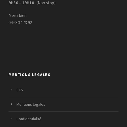
9H30 – 19H10
(Non stop)
0
.
0
Merci bien
€
04 68 34 73 92
.
MENTIONS LEGALES
CGV
Mentions légales
Confidentialité