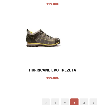
119.00
€
HURRICANE EVO TREZETA
119.00
€
1
2
3
4