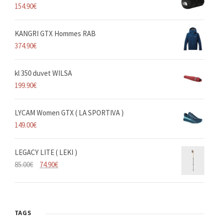
154.90
€
KANGRI GTX Hommes RAB
374.90
€
kl 350 duvet WILSA
199.90
€
LYCAM Women GTX ( LA SPORTIVA )
149.00
€
LEGACY LITE ( LEKI )
L
L
85.00
€
74.90
€
e
e
p
p
r
r
i
i
TAGS