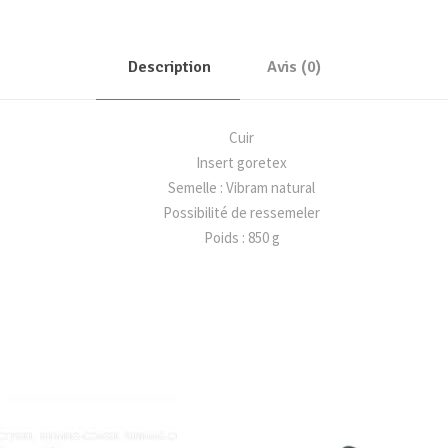
R
A
N
Description
Avis (0)
G
E
Cuir
R
Insert goretex
G
Semelle : Vibram natural
T
Possibilité de ressemeler
X
Poids : 850 g
(
L
O
W
A
)