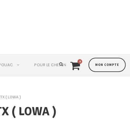
0
VOUAC
POUR LE CHEMIN
MON COMPTE
TX ( LOWA )
X ( LOWA )