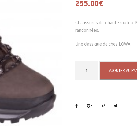
255.00
€
Chaussures de « haute route ». 
randonnées.
Une classique de chez LOWA
q
AJOUTER AU PA
u
a
n
t
i
t
é
d
e