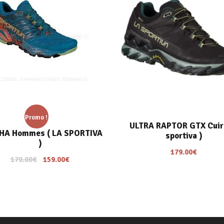
Promo !
ULTRA RAPTOR GTX Cuir 
HA Hommes ( LA SPORTIVA
sportiva )
)
179.00
€
L
L
170.00
€
159.00
€
e
e
p
p
r
r
i
i
x
x