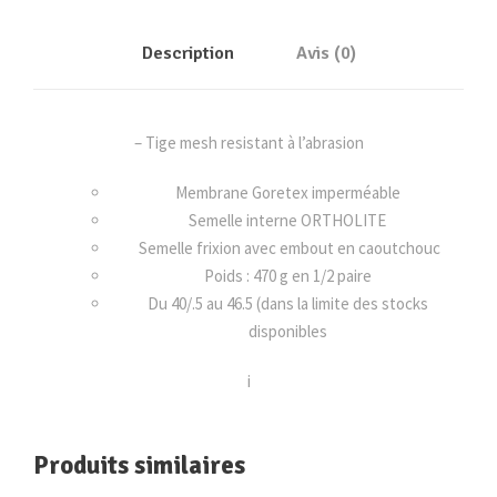
L
T
Description
Avis (0)
R
A
R
– Tige mesh resistant à l’abrasion
A
P
Membrane Goretex imperméable
T
Semelle interne ORTHOLITE
O
Semelle frixion avec embout en caoutchouc
R
Poids : 470 g en 1/2 paire
M
Du 40/.5 au 46.5 (dans la limite des stocks
I
disponibles
D
I
i
I
G
Produits similaires
T
X