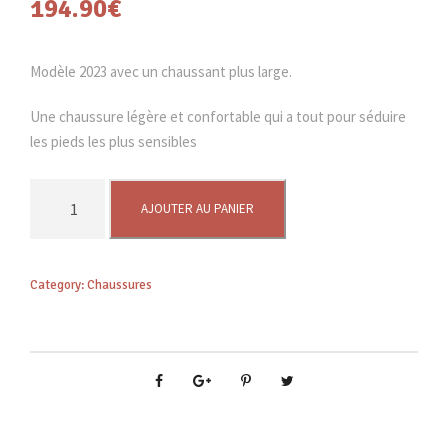
194.90
€
Modèle 2023 avec un chaussant plus large.
Une chaussure légère et confortable qui a tout pour séduire
les pieds les plus sensibles
q
AJOUTER AU PANIER
u
a
n
Category:
Chaussures
t
i
t
é
d
e
U