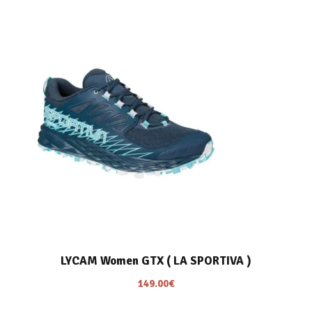
(
L
A
S
P
O
R
T
I
V
A
)
LYCAM Women GTX ( LA SPORTIVA )
149.00
€