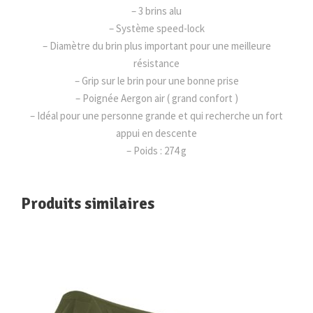
U
– 3 brins alu
L
– Système speed-lock
I
– Diamètre du brin plus important pour une meilleure
T
résistance
E
– Grip sur le brin pour une bonne prise
(
– Poignée Aergon air ( grand confort )
L
– Idéal pour une personne grande et qui recherche un fort
E
appui en descente
K
– Poids : 274 g
I
)
Produits similaires