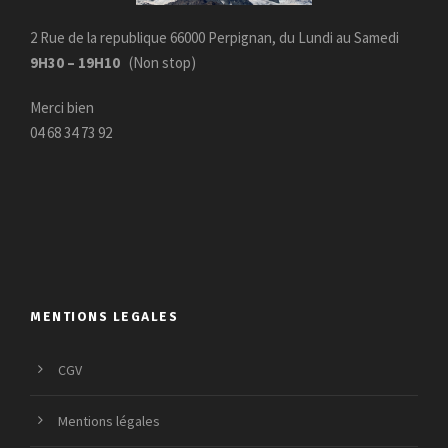
a
l
l
e
2 Rue de la republique 66000 Perpignan, du Lundi au Samedi
é
s
9H30 – 19H10
(Non stop)
t
t
Merci bien
a
04 68 34 73 92
i
:
t
1
8
:
.
2
9
1
0
.
€
9
.
MENTIONS LEGALES
0
€
CGV
.
Mentions légales