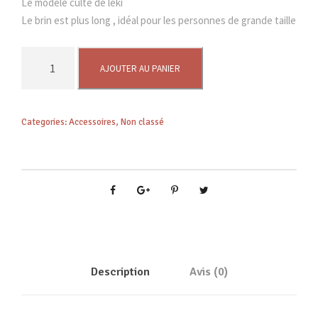
Le modèle culte de leki
Le brin est plus long , idéal pour les personnes de grande taille
q
AJOUTER AU PANIER
u
a
n
Categories:
Accessoires
,
Non classé
t
i
t
é
d
e
M
A
K
Description
Avis (0)
A
L