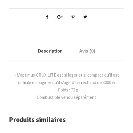
t
é
d
e
C
R
U
Description
Avis (0)
X
L
I
– L’optimus CRUX LITE est si léger et si compact qu’il est
T
difficile d’imaginer qu’il s’agit d’un réchaud de 3000 w
E
– Poids : 72 g
O
Combustible vendu séparément
P
T
I
Produits similaires
M
U