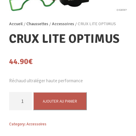
Accueil
/
Chaussettes
/
Accessoires
/ CRUX LITE OPTIMUS
CRUX LITE OPTIMUS
44.90
€
Réchaud ultraléger haute performance
q
AJOUTER AU PANIER
u
a
n
Category:
Accessoires
t
i