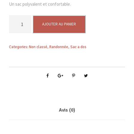
Un sac polyvalent et confortable.
q
AJOUTER AU PANIER
u
a
n
Categories:
Non classé
,
Randonnée
,
Sac a dos
t
i
t
é
d
e
U
B
I
Avis (0)
C
5
0