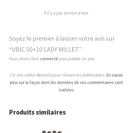
+
1
Il n’y a pas encore d’avis.
0
L
A
Soyez le premier à laisser votre avis sur
D
“UBIC 50+10 LADY MILLET”
Y
M
Vous devez être
connecté
pour publier un avis.
I
L
Ce site utilise Akismet pour réduire les indésirables.
En savoir
L
plus sur la façon dont les données de vos commentaires sont
E
traitées
.
T
Produits similaires