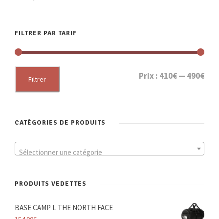
FILTRER PAR TARIF
P
P
Prix :
410€
—
490€
Filtrer
r
r
i
i
x
x
CATÉGORIES DE PRODUITS
m
m
i
a
Sélectionner une catégorie
n
x
PRODUITS VEDETTES
BASE CAMP L THE NORTH FACE