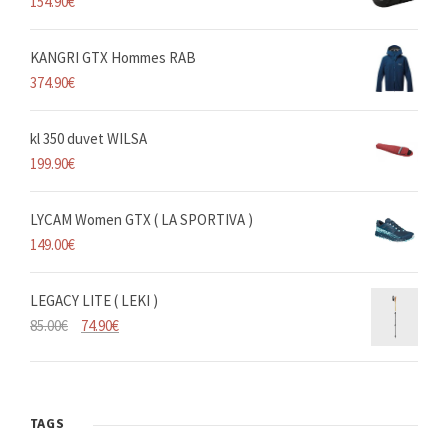
154.90
€
KANGRI GTX Hommes RAB
374.90
€
kl 350 duvet WILSA
199.90
€
LYCAM Women GTX ( LA SPORTIVA )
149.00
€
LEGACY LITE ( LEKI )
L
L
85.00
€
74.90
€
e
e
p
p
r
r
i
i
TAGS