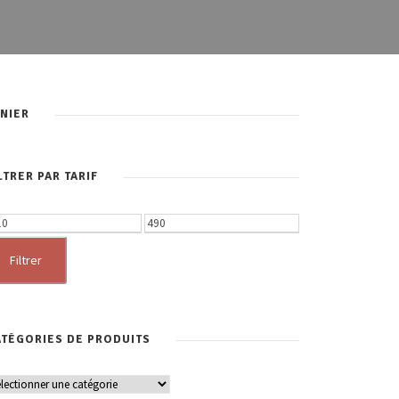
NIER
LTRER PAR TARIF
P
r
Filtrer
i
x
m
TÉGORIES DE PRODUITS
a
x