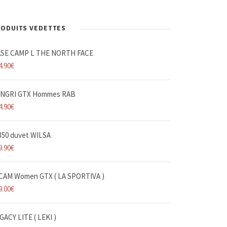
ODUITS VEDETTES
SE CAMP L THE NORTH FACE
4.90
€
NGRI GTX Hommes RAB
4.90
€
 350 duvet WILSA
9.90
€
CAM Women GTX ( LA SPORTIVA )
9.00
€
GACY LITE ( LEKI )