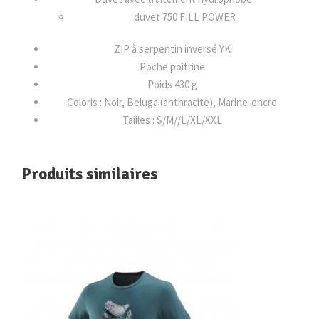
H
duvet 750 FILL POWER
T
A
ZIP à serpentin inversé YK
L
Poche poitrine
P
Poids 430 g
I
Coloris : Noir, Beluga (anthracite), Marine-encre
N
Tailles : S/M//L/XL/XXL
E
J
Produits similaires
K
T
(
R
A
B
)