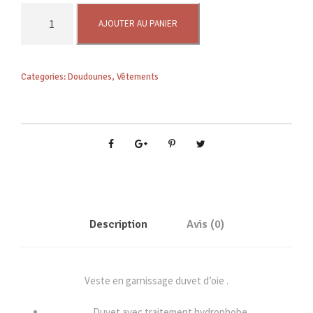
q
AJOUTER AU PANIER
u
a
n
Categories:
Doudounes
,
Vêtements
t
i
t
é
d
e
M
I
C
Description
Avis (0)
R
O
L
Veste en garnissage duvet d’oie .
I
G
Duvet avec traitement hydrophobe