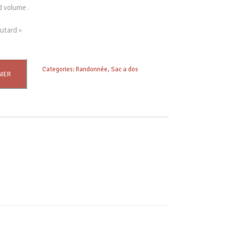
 volume .
utard »
Categories:
Randonnée
,
Sac a dos
NIER