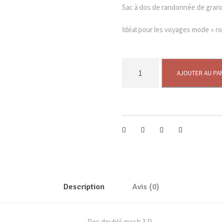
Sac à dos de randonnée de grand
Idéal pour les voyages mode « ro
q
AJOUTER AU PA
u
a
n
t
i
t
é
d
e
Description
Avis (0)
T
R
E
Dos doublé mesh 3 D