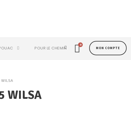
0
VOUAC
POUR LE CHEMIN
MON COMPTE
5 WILSA
5 WILSA