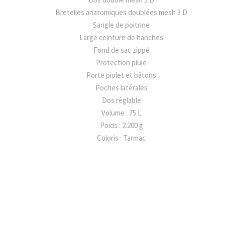
K
Bretelles anatomiques doublées mesh 3 D
K
Sangle de poitrine
E
Large ceinture de hanches
R
Fond de sac zippé
7
Protection pluie
5
Porte piolet et bâtons
W
Poches latérales
I
Dos réglable
L
Volume : 75 L
S
Poids : 2.200 g
A
Coloris : Tarmac