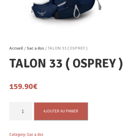
Accueil
/
Sac a dos
/ TALON 33 ( OSPREY )
TALON 33 ( OSPREY )
159.90
€
q
AJOUTER AU PANIER
u
a
n
Category:
Sac a dos
t