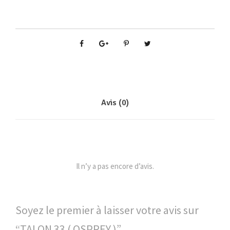
i
t
é
d
e
T
A
L
Avis (0)
O
N
3
3
(
Il n’y a pas encore d’avis.
O
S
P
Soyez le premier à laisser votre avis sur
R
“TALON 33 ( OSPREY )”
E