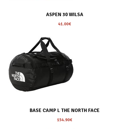
a
l
ASPEN 30 WILSA
l
e
é
s
41.00
€
t
t
a
i
:
t
1
8
:
9
2
.
0
9
0
0
.
€
0
.
0
BASE CAMP L THE NORTH FACE
€
154.90
€
.