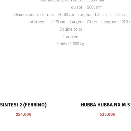
i
du sol : 5000 mm
t
Dimensions externes : H : 80 cm Largeur : 125 cm L : 220 cm
e
internes : H : 75 cm Largeur : 70 cm Longueur : 210 
D
Double toits
L
1 entrée
X
Poids : 1.600 kg
F
R
E
E
T
I
M
E
SINTESI 2 (FERRINO)
HUBBA HUBBA NX M S
254.00
€
535.00
€