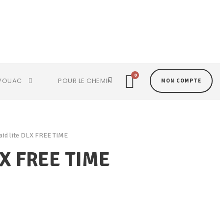
0
VOUAC
POUR LE CHEMIN
MON COMPTE
aid lite DLX FREE TIME
DLX FREE TIME