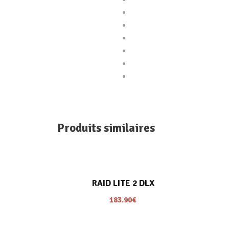
2 Rue de la republique 66000 Perpignan, du Lundi au
Produits similaires
Samedi
9H30 – 19H10
(Non stop)
Merci bien
04 68 34 73 92
RAID LITE 2 DLX
183.90
€