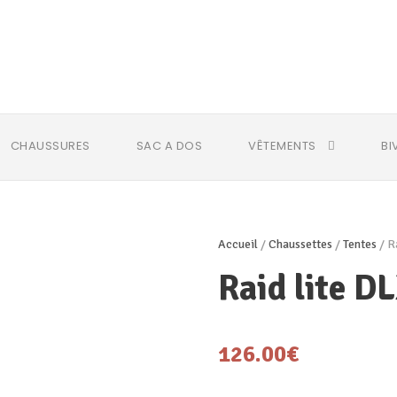
CHAUSSURES
SAC A DOS
VÊTEMENTS
BI
Accueil
/
Chaussettes
/
Tentes
/ R
Raid lite 
126.00
€