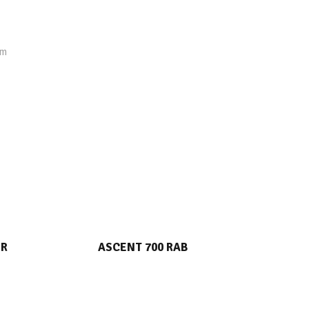
cm
MENTIONS LEGALES
CGV
Mentions légales
 R
ASCENT 700 RAB
Confidentialité