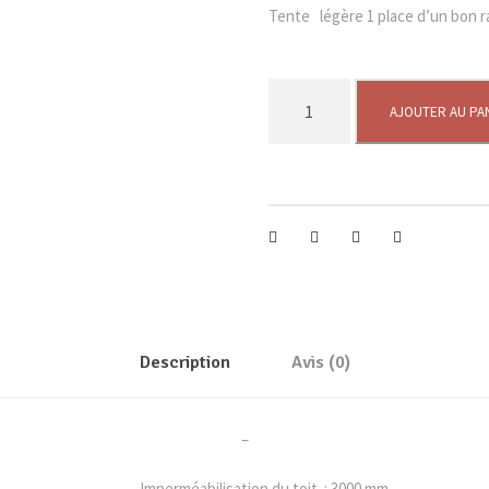
Tente légère 1 place d’un bon ra
q
AJOUTER AU PA
u
a
n
t
i
t
é
d
e
Description
Avis (0)
R
a
i
–
d
l
Imperméabilisation du toit : 3000 mm